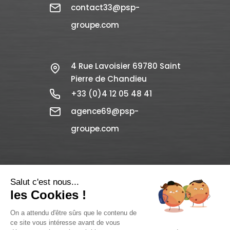
contact33@psp-
groupe.com
4 Rue Lavoisier 69780 Saint
Pierre de Chandieu
+33 (0)4 12 05 48 41
agence69@psp-
groupe.com
Salut c'est nous...
les Cookies !
On a attendu d'être sûrs que le contenu de
ce site vous intéresse avant de vous
PSP GROUPE – © Copyright 2021