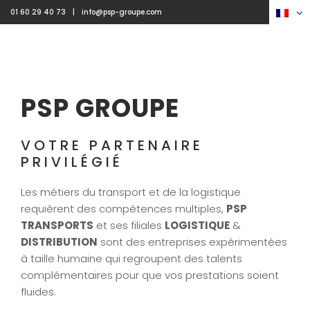
Passer
01 60 29 40 73
|
info@psp-groupe.com
au
contenu
MENU
PSP GROUPE
VOTRE PARTENAIRE
PRIVILÉGIÉ
Les métiers du transport et de la logistique
requièrent des compétences multiples,
PSP
TRANSPORTS
et ses filiales
LOGISTIQUE
&
DISTRIBUTION
sont des entreprises expérimentées
à taille humaine qui regroupent des talents
complémentaires pour que vos prestations soient
fluides.