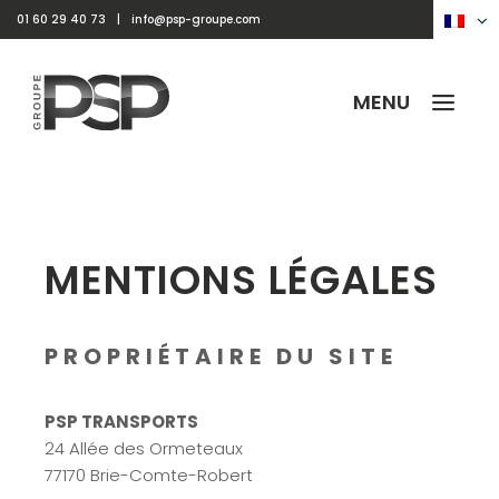
Passer
01 60 29 40 73
|
info@psp-groupe.com
au
contenu
MENU
MENTIONS LÉGALES
PROPRIÉTAIRE DU SITE
PSP TRANSPORTS
24 Allée des Ormeteaux
77170 Brie-Comte-Robert