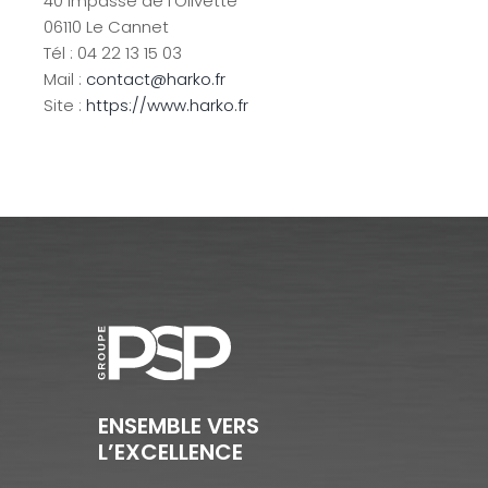
40 impasse de l’Olivette
06110 Le Cannet
Tél : 04 22 13 15 03
Mail :
contact@harko.fr
Site :
https://www.harko.fr
ENSEMBLE VERS
L’EXCELLENCE